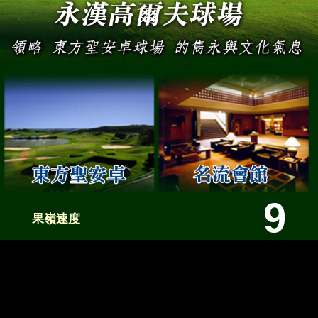
9
果嶺速度