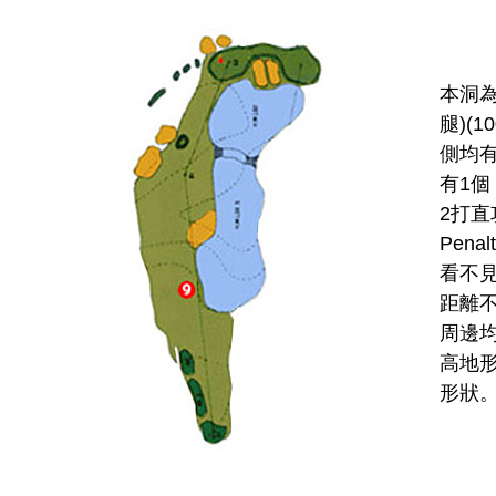
本洞為
腿)(
側均
有1個
2打直
Pen
看不
距離
周邊
高地
形狀