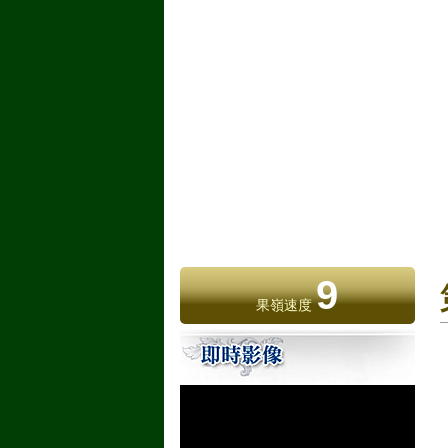
9
果嶺速度