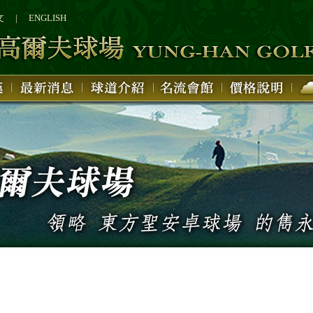
文
|
ENGLISH