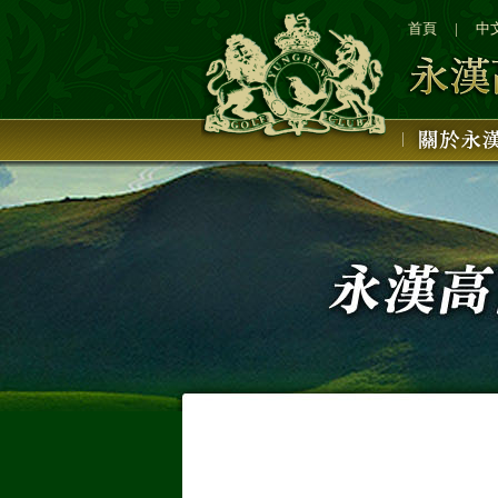
1
2
首頁
|
中
3
4