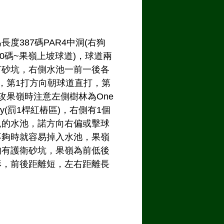
長度387碼PAR4中洞(右狗
100碼~果嶺上坡球道)，球道兩
有砂坑，右側水池一前一後各
，第1打方向朝球道直打，第
攻果嶺時注意左側樹林為One
alty(罰1桿紅樁區)，右側有1個
見的水池，諾方向右偏或擊球
不夠時就容易掉入水池，果嶺
均有護衛砂坑，果嶺為前低後
形，前後距離短，左右距離長
。