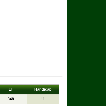
LT
Handicap
348
11