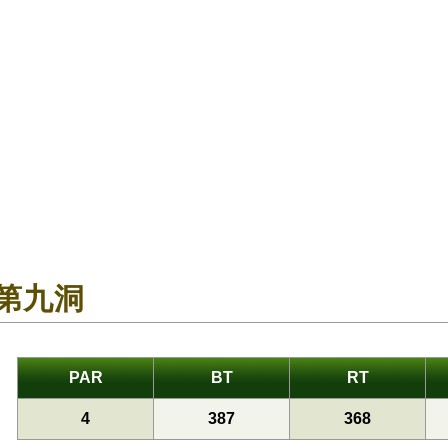
第九洞
PAR
BT
RT
4
387
368