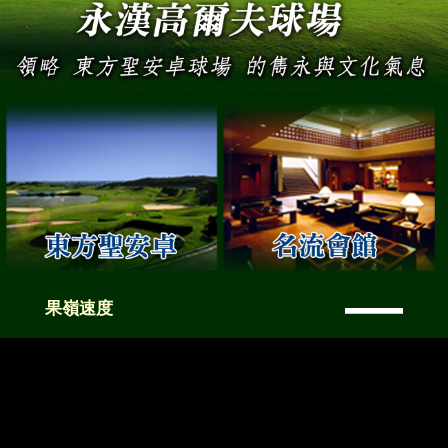
—
果嶺速度