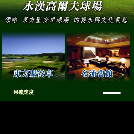
—
果嶺速度