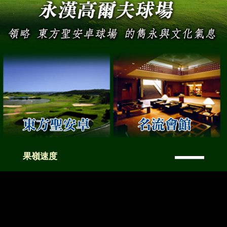
—
果嶺速度