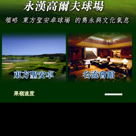
—
果嶺速度