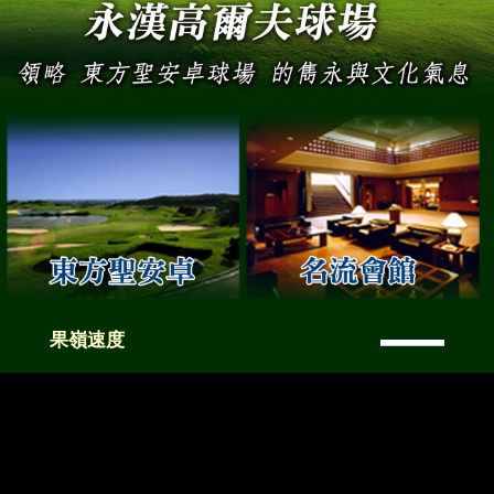
—
果嶺速度