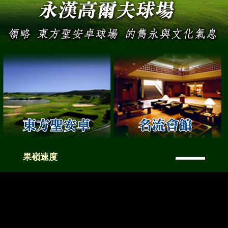
—
果嶺速度